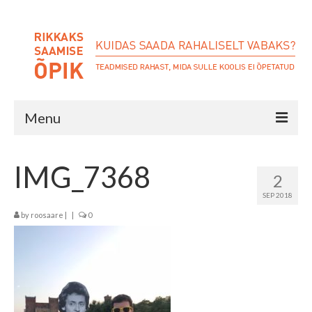
Menu
E-POOD
IMG_7368
2
BLOGI
SEP 2018
RAAMATUD
by
roosaare
|
|
0
Lasteraamatud
Aktsiaõpik
Kinnisvaraõpik