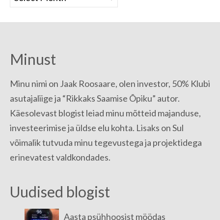
Minust
Minu nimi on Jaak Roosaare, olen investor, 50% Klubi
asutajaliige ja “Rikkaks Saamise Õpiku” autor.
Käesolevast blogist leiad minu mõtteid majanduse,
investeerimise ja üldse elu kohta. Lisaks on Sul
võimalik tutvuda minu tegevustega ja projektidega
erinevatest valdkondades.
Uudised blogist
Aasta psühhoosist möödas