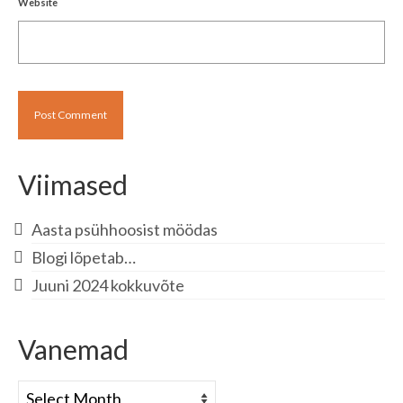
Website
Viimased
Aasta psühhoosist möödas
Blogi lõpetab…
Juuni 2024 kokkuvõte
Vanemad
Vanemad