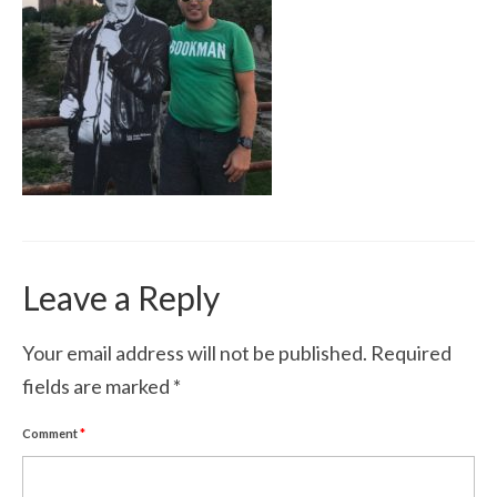
Rikkaks saamise õpik
Telli e-poest
KOOLITUSED
INVESTEERIMINE
50% Klubi
Aktsiad
Leave a Reply
Kinnisvara
Abistavad lingid
Your email address will not be published.
Required
fields are marked
*
MINUST
Artiklid meedias
Comment
*
Eesmärgid