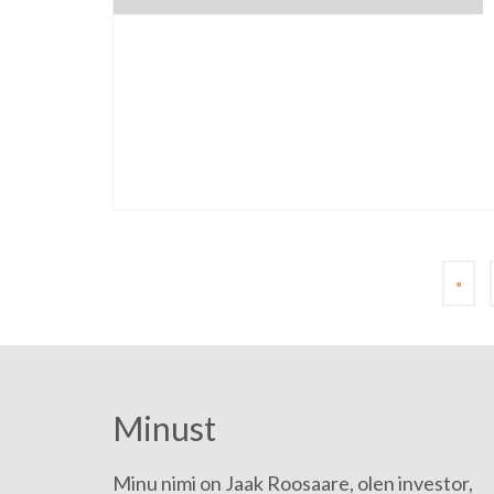
Posts
«
pagination
Minust
Minu nimi on Jaak Roosaare, olen investor,