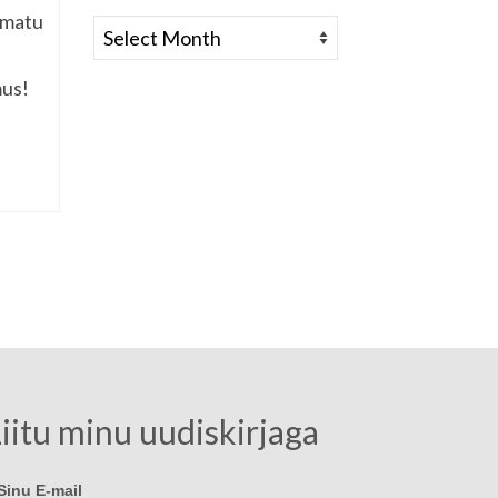
amatu
Vanemad
mus!
iitu minu uudiskirjaga
Sinu E-mail