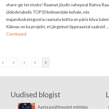
share-ge terviseks! Raamat jõudis vahepeal Rahva Ra
üldedetabelis TOP10 kolmandale kohale, mis
majanduskategooria raamatu kohta on päris kõva tule
Käimas on ka projekt, et järgmisel õppeaastal saaksid …
Continued
1
2
3
4
5
Uudised blogist
L
Aasta psühhoosist möödas