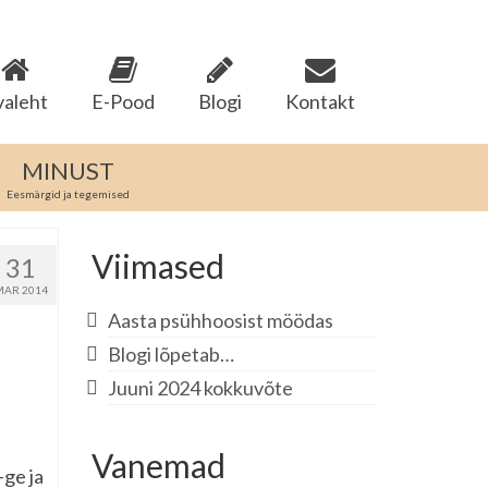
valeht
E-Pood
Blogi
Kontakt
MINUST
Eesmärgid ja tegemised
Viimased
31
MAR 2014
Aasta psühhoosist möödas
Blogi lõpetab…
Juuni 2024 kokkuvõte
Vanemad
ge ja