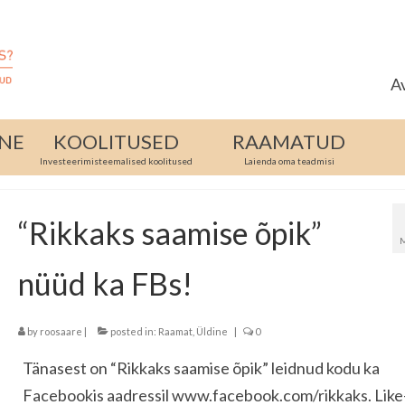
A
INE
KOOLITUSED
RAAMATUD
Investeerimisteemalised koolitused
Laienda oma teadmisi
“Rikkaks saamise õpik”
nüüd ka FBs!
by
roosaare
|
posted in:
Raamat
,
Üldine
|
0
Tänasest on “Rikkaks saamise õpik” leidnud kodu ka
Facebookis aadressil www.facebook.com/rikkaks. Like-